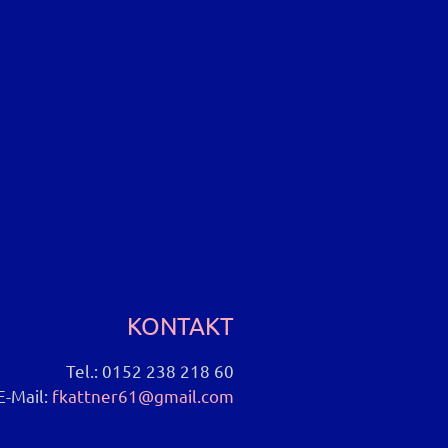
nisch und Französisch
imme & Gitarre
inin.
KONTAKT
Tel.: 0152 238 218 60
E-Mail:
fkattner61@gmail.com